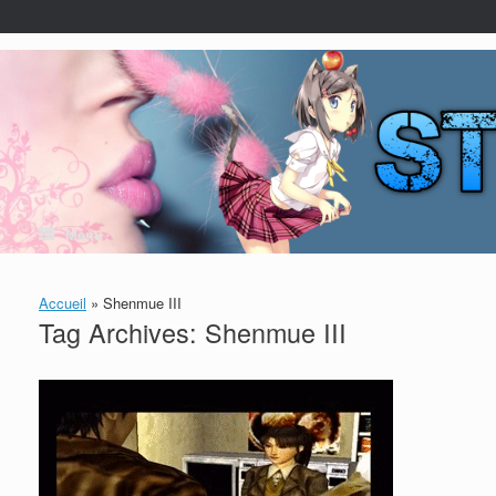
Skip
to
content
Menu
Accueil
»
Shenmue III
Tag Archives:
Shenmue III