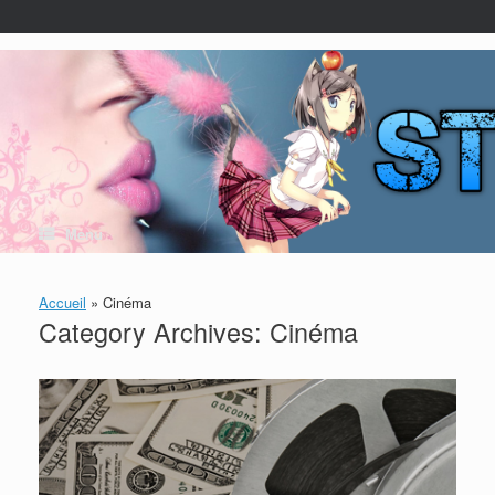
Skip
to
content
Menu
Accueil
»
Cinéma
Category Archives:
Cinéma