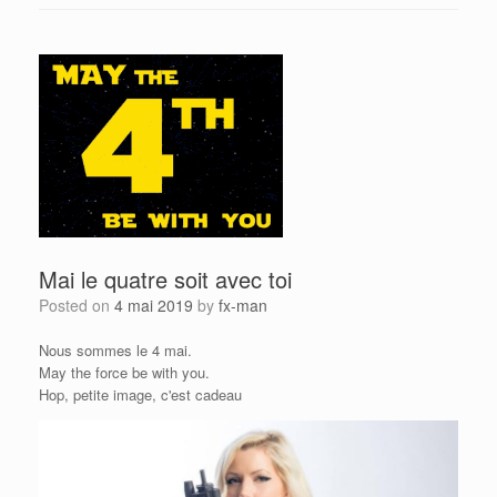
Mai le quatre soit avec toi
Posted on
4 mai 2019
by
fx-man
Nous sommes le 4 mai.
May the force be with you.
Hop, petite image, c'est cadeau