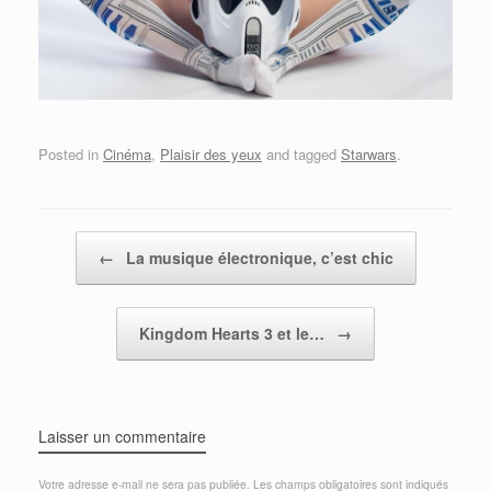
Posted in
Cinéma
,
Plaisir des yeux
and tagged
Starwars
.
Post navigation
←
La musique électronique, c’est chic
Kingdom Hearts 3 et le…
→
Laisser un commentaire
Votre adresse e-mail ne sera pas publiée.
Les champs obligatoires sont indiqués