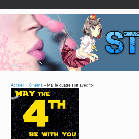
Skip
to
content
Menu
Accueil
»
Cinéma
»
Mai le quatre soit avec toi