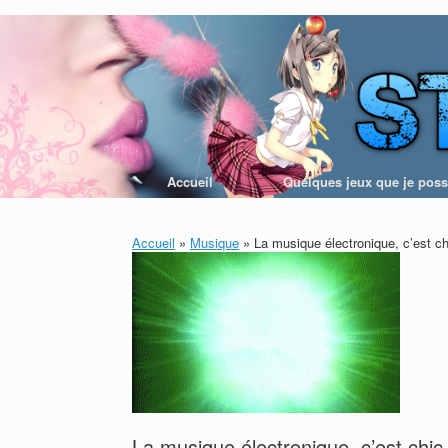
Skip
to
content
Accueil
Quelques jeux que je po
Accueil
»
Musique
»
La musique électronique, c’est ch
La musique électronique, c’est chic