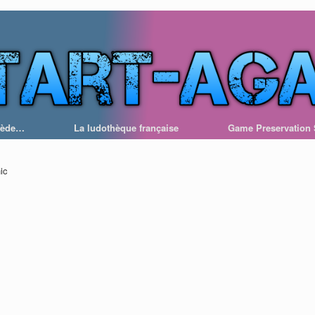
ssède…
La ludothèque française
Game Preservation 
ic