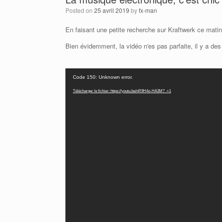
Posted on
25 avril 2019
by
fx-man
En faisant une petite recherche sur Kraftwerk ce mati
Bien évidemment, la vidéo n'es pas parfaite, il y a des 
Lecteur
Code 150: Unknown error.
vidéo
Télécharger le fichier: https://youtu.be/nR9H4o-HA3M?_=1