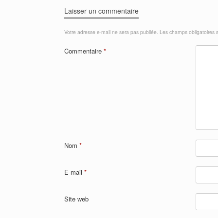
Laisser un commentaire
Votre adresse e-mail ne sera pas publiée.
Les champs obligatoires 
Commentaire
*
Nom
*
E-mail
*
Site web