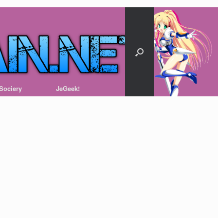
Sociery
JeGeek!